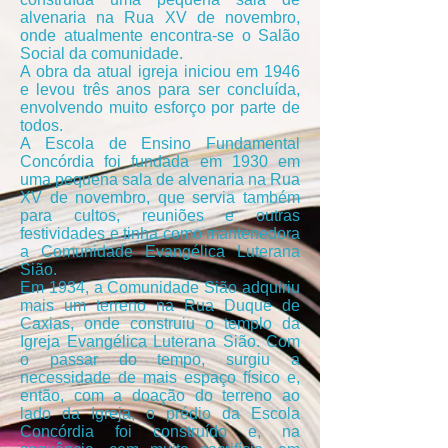
alvenaria na Rua XV de novembro,
onde atualmente encontra-se o Salão
Social da comunidade.
A obra da atual igreja iniciou em 1946
e levou três anos para ser concluída,
envolvendo muito esforço por parte de
todos.
A Escola de Ensino Fundamental
Concórdia foi fundada em 1930 em
uma pequena sala de alvenaria na Rua
XV de novembro, que servia também
para cultos, reuniões e outras
festividades e tinha como mantenedora
a Comunidade Evangélica Luterana
Sião.
Em 1934, a Comunidade Sião adquiriu
mais um terreno na Rua Duque de
Caxias, onde construiu o templo da
Igreja Evangélica Luterana Sião. Com
o passar do tempo, surgiu a
necessidade de mais espaço físico e,
então, com a doação do terreno ao
lado da Igreja, o prédio da Escola
Concórdia foi construído e, na