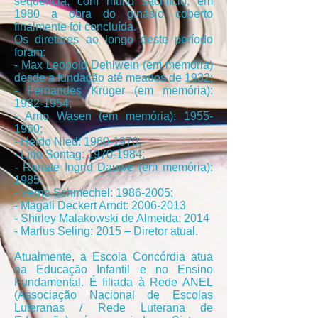
sequência, com muito sacrifício, em
1980 a obra do ginásio coberto
finalmente foi concluída.
Os diretores ao longo deste período
foram:
- Max Leopold Dehlwein (em memória)
desde a fundação até meados de 1932;
- Fernandes Krüger (em memória):
1932-1954;
- Arno Wasen (em memória): 1955-
1960;
- Heldo Nied: 1960-1970;
- Lírio Sontag: 1970-1984;
- Renate Ingrid Dauwe (em memória):
1985
- Verno Schmechel: 1986-2005;
- Magali Deckert Arndt: 2006-2013
- Shirley Malakowski de Almeida: 2014
- Marlus Seling: 2015 – Diretor atual.
Atualmente, a Escola Concórdia atua
na Educação Infantil e no Ensino
Fundamental. É filiada à Rede ANEL
(Associação Nacional de Escolas
Luteranas / Rede Luterana de